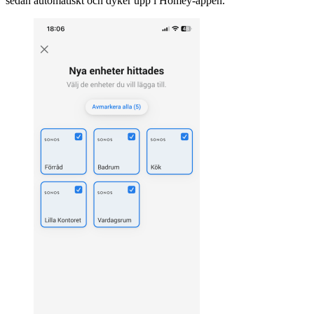
sedan automatiskt och dyker upp i Homey-appen.