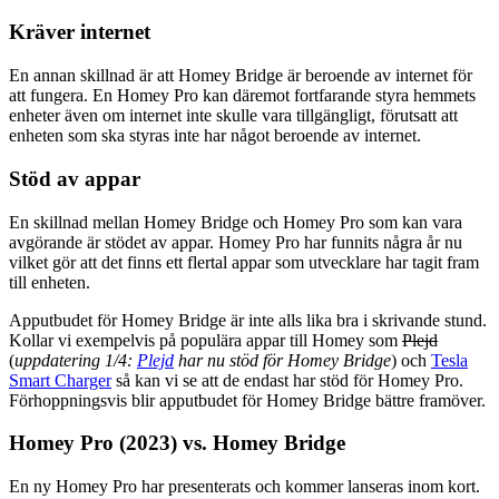
Kräver internet
En annan skillnad är att Homey Bridge är beroende av internet för
att fungera. En Homey Pro kan däremot fortfarande styra hemmets
enheter även om internet inte skulle vara tillgängligt, förutsatt att
enheten som ska styras inte har något beroende av internet.
Stöd av appar
En skillnad mellan Homey Bridge och Homey Pro som kan vara
avgörande är stödet av appar. Homey Pro har funnits några år nu
vilket gör att det finns ett flertal appar som utvecklare har tagit fram
till enheten.
Apputbudet för Homey Bridge är inte alls lika bra i skrivande stund.
Kollar vi exempelvis på populära appar till Homey som
Plejd
(
uppdatering 1/4:
Plejd
har nu stöd för Homey Bridge
) och
Tesla
Smart Charger
så kan vi se att de endast har stöd för Homey Pro.
Förhoppningsvis blir apputbudet för Homey Bridge bättre framöver.
Homey Pro (2023) vs. Homey Bridge
En ny Homey Pro har presenterats och kommer lanseras inom kort.