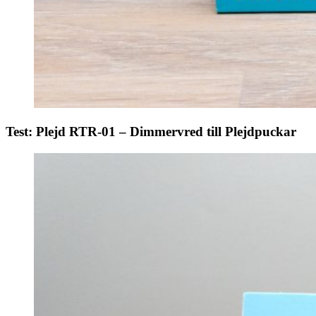
Test: Plejd RTR-01 – Dimmervred till Plejdpuckar